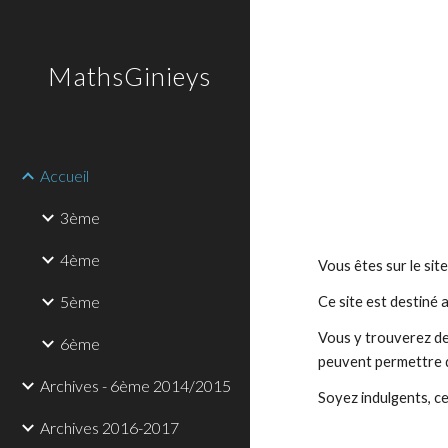
Sk
MathsGinieys
Accueil
3ème
4ème
Vous êtes sur le si
5ème
Ce site est destin
Vous y trouverez des
6ème
peuvent permettre d
Archives - 6ème 2014/2015
Soyez indulgents, ce
Archives 2016-2017