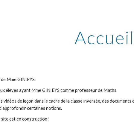
ip to main content
Skip to navigat
Accuei
te de Mme GINIEYS.
é aux élèves ayant Mme GINIEYS comme professeur de Maths.
 vidéos de leçon dans le cadre de la classe inversée, des documents dis
'approfondir certaines notions.
 site est en construction !