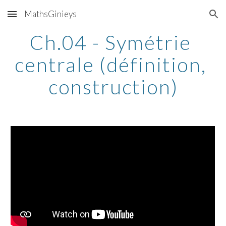
MathsGinieys
Skip to main content
Skip to navigation
Ch.04 - Symétrie 
centrale (définition, 
construction)