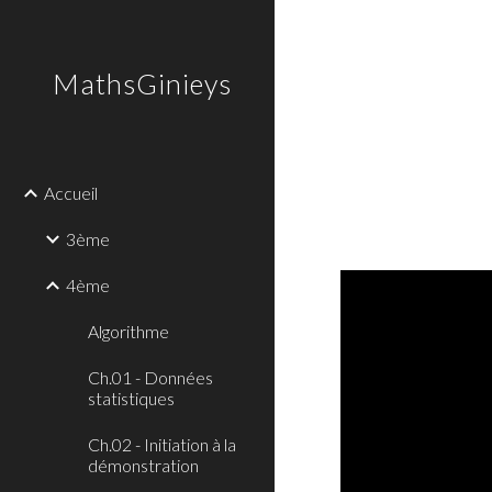
Sk
MathsGinieys
Accueil
3ème
4ème
Algorithme
Ch.01 - Données
statistiques
Ch.02 - Initiation à la
démonstration