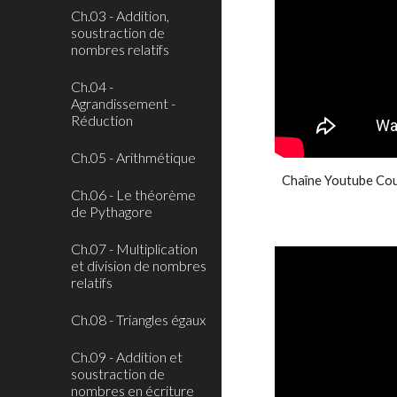
Ch.03 - Addition,
soustraction de
nombres relatifs
Ch.04 -
Agrandissement -
Réduction
Ch.05 - Arithmétique
Chaîne Youtube Co
Ch.06 - Le théorème
de Pythagore
Ch.07 - Multiplication
et division de nombres
relatifs
Ch.08 - Triangles égaux
Ch.09 - Addition et
soustraction de
nombres en écriture