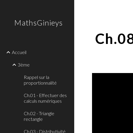
Sk
MathsGinieys
Ch.08
Accueil
3ème
Rappel sur la
proportionnalité
Ch.01 - Effectuer des
calculs numériques
Ch.02 - Triangle
rectangle
Ch.03 - Distributivité