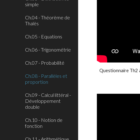
simple
Ch.04 - Théorème de
Thalès
Ch.05 - Equations
Ch.06 - Trigonométrie
Ch.07 - Probabilité
Questionnaire Th2 à
Ch.08 - Parallèles et
proportion
Ch.09 - Calcul littéral -
Développement
double
Ch.10 - Notion de
fonction
Ch.11 - Arithmétique