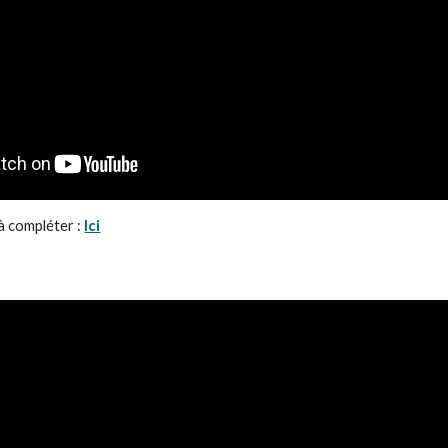
 compléter : 
Ici