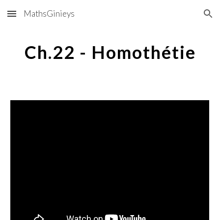
MathsGinieys
Skip to main content
Skip to navigation
Ch.22 - Homothétie