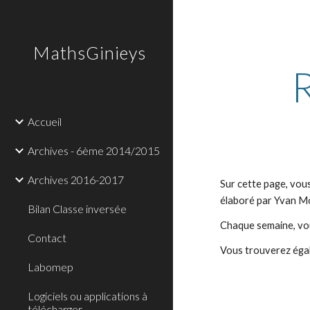
Sk
MathsGinieys
Accueil
Archives - 6ème 2014/2015
Archives 2016-2017
Sur cette page, vous
élaboré par Yvan Mo
Bilan Classe inversée
Chaque semaine, vou
Contact
Vous trouverez égale
Labomep
Logiciels ou applications à
télécharger