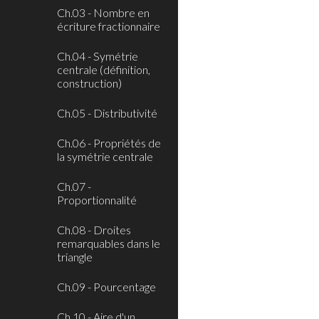
Ch.03 - Nombre en
écriture fractionnaire
Ch.04 - Symétrie
centrale (définition,
construction)
Ch.05 - Distributivité
Ch.06 - Propriétés de
la symétrie centrale
Ch.07 -
Proportionnalité
Ch.08 - Droites
remarquables dans le
triangle
Ch.09 - Pourcentage
Ch.10 - Aire d'un